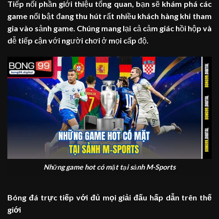
Tiếp nối phần giới thiệu tổng quan, bạn sẽ khám phá các
game nổi bật đang thu hút rất nhiều khách hàng khi tham
gia vào sảnh game. Chúng mang lại cả cảm giác hồi hộp và
dễ tiếp cận với người chơi ở mọi cấp độ.
Những game hot có mặt tại sảnh M-Sports
Bóng đá trực tiếp với đủ mọi giải đấu hấp dẫn trên thế
giới