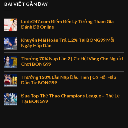
BÀI VIẾT GẦN ĐÂY
Lode247.com Điểm Đến Lý Tưởng Tham Gia
Đánh Đề Online
Khuyến Mãi Hoàn Trả 1.2% Tại BONG99 Mỗi
Ngày Hấp Dẫn
Thưởng 70% Nạp Lần 2 | Cơ Hội Vàng Cho Người
Chơi BONG99
Thưởng 150% Lần Nạp Đầu Tiên | Cơ Hội Hấp
Dẫn Từ BONG99
Đua Top Thể Thao Champions League – Thể Lệ
Tại BONG99