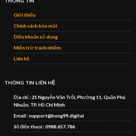
THÔNG TIN
Giới thiệu
Chính sách bảo mật
Điều khoản sử dụng
Miễn trừ trách nhiệm
Liên hệ
THÔNG TIN LIÊN HỆ
Địa chỉ : 21 Nguyễn Văn Trỗi, Phường 11, Quận Phú
Nhuận, TP. Hồ Chí Minh
Email : support@bong99.digital
Số điện thoại : 0988.657.786