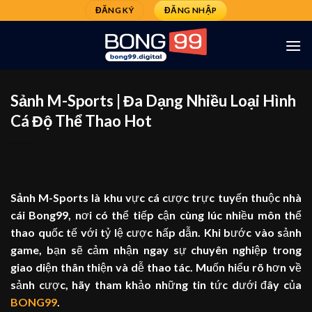
Chuyển
ĐĂNG KÝ
ĐĂNG NHẬP
đến
nội
dung
Sảnh M-Sports | Đa Dạng Nhiều Loại Hình
Cá Độ Thể Thao Hot
Sảnh M-Sports
là khu vực cá cược trực tuyến thuộc nhà
cái Bong99, nơi có thể tiếp cận cùng lúc nhiều môn thể
thao quốc tế với tỷ lệ cược hấp dẫn. Khi bước vào sảnh
game, bạn sẽ cảm nhận ngay sự chuyên nghiệp trong
giao diện thân thiện và dễ thao tác. Muốn hiểu rõ hơn về
sảnh cược, hãy tham khảo những tin tức dưới đây của
BONG99
.