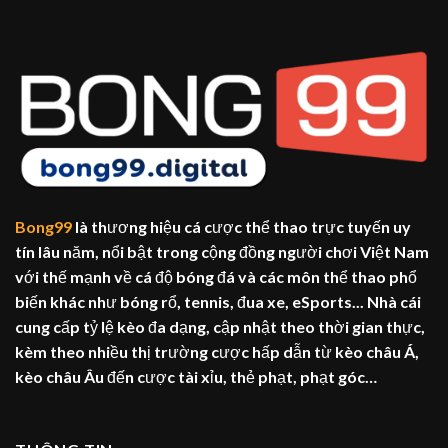
Bong99
là thương hiệu cá cược thể thao trực tuyến uy
tín lâu năm, nổi bật trong cộng đồng người chơi Việt Nam
với thế mạnh về cá độ bóng đá và các môn thể thao phổ
biến khác như bóng rổ, tennis, đua xe, eSports... Nhà cái
cung cấp tỷ lệ kèo đa dạng, cập nhật theo thời gian thực,
kèm theo nhiều thị trường cược hấp dẫn từ kèo châu Á,
kèo châu Âu đến cược tài xỉu, thẻ phạt, phạt góc…