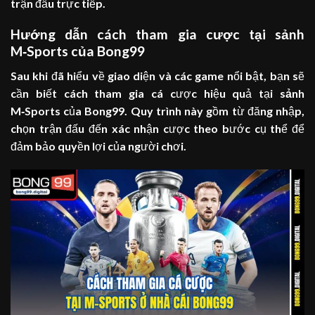
trận đấu trực tiếp.
Hướng dẫn cách tham gia cược tại sảnh
M‑Sports của Bong99
Sau khi đã hiểu về giao diện và các game nổi bật, bạn sẽ
cần biết cách tham gia cá cược hiệu quả tại
sảnh
M‑Sports
của Bong99. Quy trình này gồm từ đăng nhập,
chọn trận đấu đến xác nhận cược theo bước cụ thể để
đảm bảo quyền lợi của người chơi.