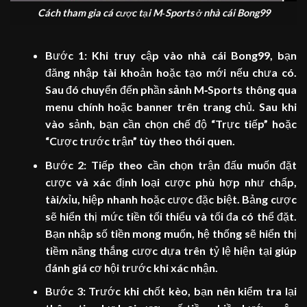
Cách tham gia cá cược tại M‑Sports ở nhà cái Bong99
Bước 1: Khi truy cập vào nhà cái Bong99, bạn
đăng nhập tài khoản hoặc tạo mới nếu chưa có.
Sau đó chuyển đến phần
sảnh M‑Sports
thông qua
menu chính hoặc banner trên trang chủ. Sau khi
vào sảnh, bạn cần chọn chế độ “Trực tiếp” hoặc
“Cược trước trận” tùy theo thói quen.
Bước 2: Tiếp theo cần chọn trận đấu muốn đặt
cược và xác định loại cược phù hợp như chấp,
tài/xỉu, hiệp nhanh hoặc cược đặc biệt. Bảng cược
sẽ hiển thị mức tiền tối thiểu và tối đa có thể đặt.
Bạn nhập số tiền mong muốn, hệ thống sẽ hiển thị
tiềm năng thắng cược dựa trên tỷ lệ hiện tại giúp
đánh giá cơ hội trước khi xác nhận.
Bước 3: Trước khi chốt kèo, bạn nên kiểm tra lại