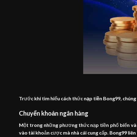
Trước khi tìm hiểu cách thức
nạp tiền Bong99
, chúng
Chuyển khoản ngân hàng
Một trong những phương thức nạp tiền phổ biến và 
vào tài khoản cược mà nhà cái cung cấp. Bong99 liê