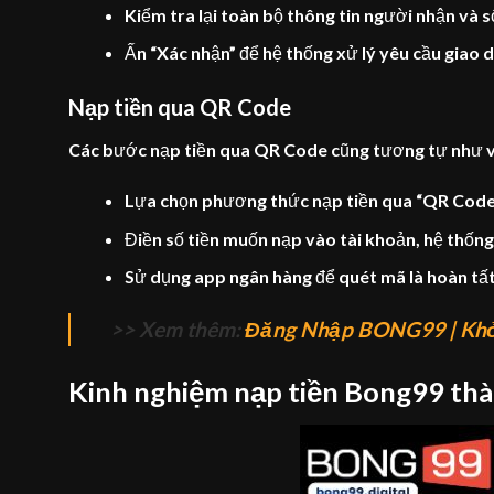
Kiểm tra lại toàn bộ thông tin người nhận và s
Ấn “Xác nhận” để hệ thống xử lý yêu cầu giao d
Nạp tiền qua QR Code
Các bước nạp tiền qua QR Code cũng tương tự như ví
Lựa chọn phương thức nạp tiền qua “QR Code”
Điền số tiền muốn nạp vào tài khoản, hệ thốn
Sử dụng app ngân hàng để quét mã là hoàn tất 
>> Xem thêm:
Đăng Nhập BONG99 | Khở
Kinh nghiệm nạp tiền Bong99 th