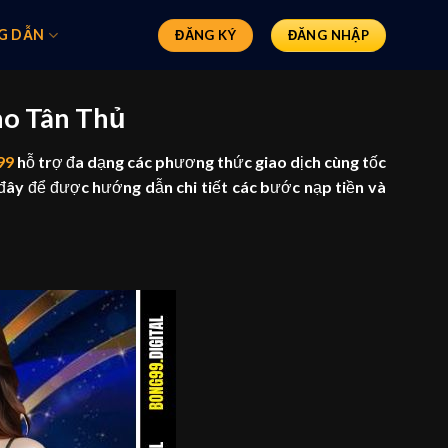
G DẪN
ĐĂNG KÝ
ĐĂNG NHẬP
o Tân Thủ
99
hỗ trợ đa dạng các phương thức giao dịch cùng tốc
 đây để được hướng dẫn chi tiết các bước nạp tiền và