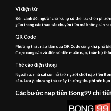
Ví điện tử
Bên cạnh đó, người chơi cũng có thể lựa chọn phươ
giản trong các thao tác chuyển tiền mà không cần ra 
QR Code
Phương thức nạp tiền qua QR Code cũng khá phổ biến 
được cung cấp và điền số tiền muốn nạp, toàn bộ thô
Thẻ cào điện thoại
Ngoài ra, nhà cái còn hỗ trợ người chơi
nạp tiền Bo
cào. Lưu ý, phương thức này thường thu phí nên bạn cầ
Các bước nạp tiền Bong99 chi ti