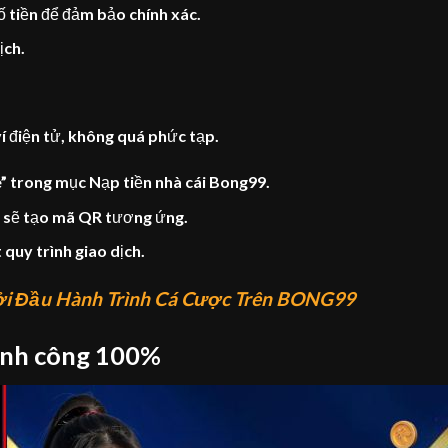
ố tiền để đảm bảo chính xác.
ịch.
 điện tử, không quá phức tạp.
 trong mục Nạp tiền nhà cái Bong99.
g sẽ tạo mã QR tương ứng.
quy trình giao dịch.
i Đầu Hành Trình Cá Cược Trên BONG99
ành công 100%