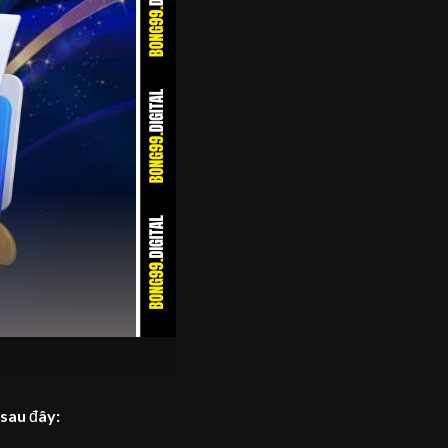
 sau đây: